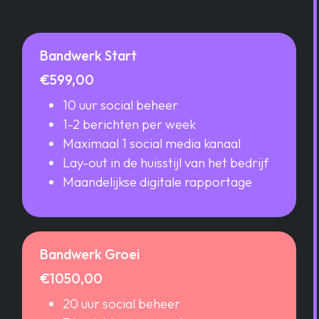
Bandwerk Start
€599,00
10 uur social beheer
1-2 berichten per week
Maximaal 1 social media kanaal
Lay-out in de huisstijl van het bedrijf
Maandelijkse digitale rapportage
Bandwerk Groei
€1050,00
20 uur social beheer