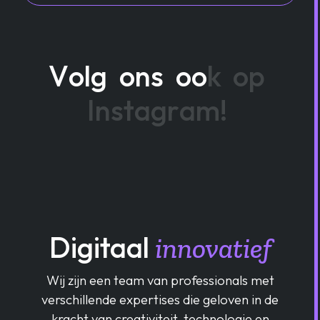
V
o
l
g
o
n
s
o
o
k
o
p
I
n
s
t
a
g
r
a
m
!
Digitaal
innovatief
Wij zijn een team van professionals met
verschillende expertises die geloven in de
kracht van creativiteit, technologie en