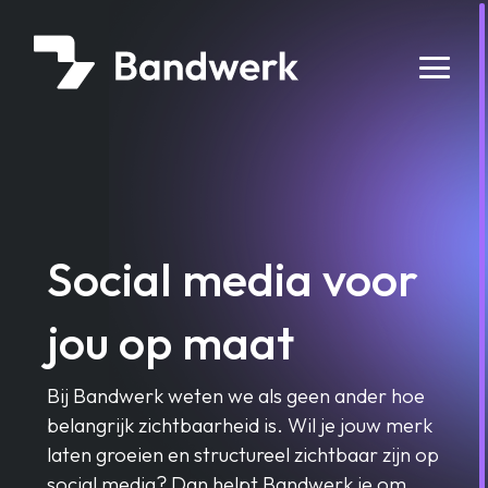
Ga
direct
naar
hoofd-
inhoud
Social media voor
jou op maat
Bij Bandwerk weten we als geen ander hoe
belangrijk zichtbaarheid is. Wil je jouw merk
laten groeien en structureel zichtbaar zijn op
social media? Dan helpt Bandwerk je om