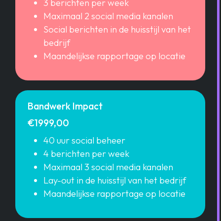
3 berichten per week
Maximaal 2 social media kanalen
Social berichten in de huisstijl van het
bedrijf
Maandelijkse rapportage op locatie
Bandwerk Impact
€1999,00
40 uur social beheer
4 berichten per week
Maximaal 3 social media kanalen
Lay-out in de huisstijl van het bedrijf
Maandelijkse rapportage op locatie