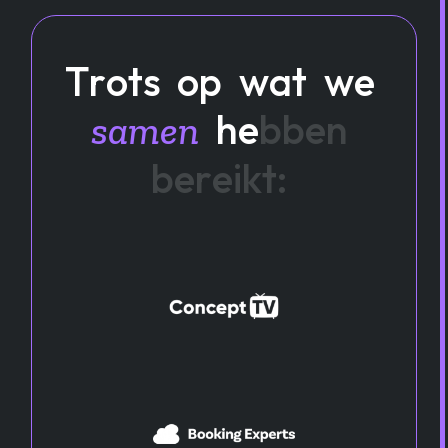
T
r
o
t
s
o
p
w
a
t
w
e
h
e
b
b
e
n
s
a
m
e
n
b
e
r
e
i
k
t
: