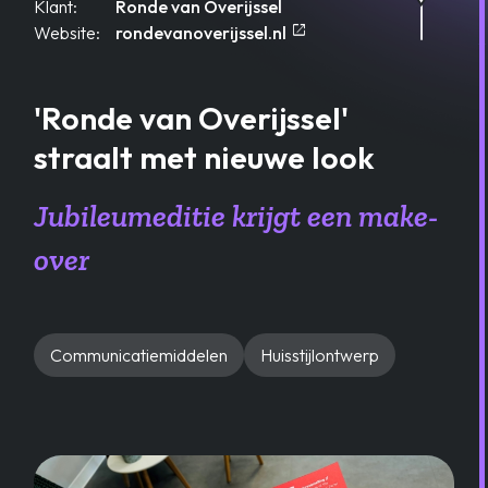
Klant:
Ronde van Overijssel
open_in_new
Opent in een nieuw ta
Website:
rondevanoverijssel.nl
'Ronde van Overijssel'
straalt met nieuwe look
Jubileumeditie krijgt een make-
over
Communicatiemiddelen
Huisstijlontwerp