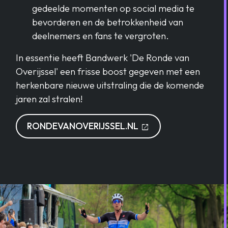
gedeelde momenten op social media te
bevorderen en de betrokkenheid van
deelnemers en fans te vergroten.
In essentie heeft Bandwerk 'De Ronde van
Overijssel' een frisse boost gegeven met een
herkenbare nieuwe uitstraling die de komende
jaren zal stralen!
OPENT IN EEN NI
RONDEVANOVERIJSSEL.NL
open_in_new