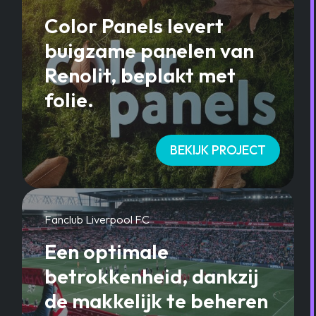
Color Panels levert
buigzame panelen van
Renolit, beplakt met
folie.
BEKIJK PROJECT
Fanclub Liverpool FC
Een optimale
betrokkenheid, dankzij
de makkelijk te beheren