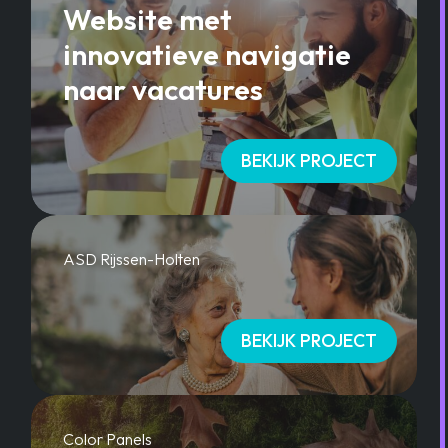
Website met
innovatieve navigatie
naar vacatures
BEKIJK PROJECT
ASD Rijssen-Holten
BEKIJK PROJECT
Color Panels