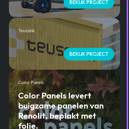
BEKIJK PROJECT
Teussink
BEKIJK PROJECT
Color Panels
Color Panels levert
buigzame panelen van
Renolit, beplakt met
folie.