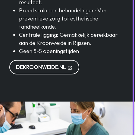
resultaat.
Breed scala aan behandelingen: Van
preventieve zorg tot esthetische
tandheelkunde.
Centrale ligging: Gemakkelijk bereikbaar
aan de Kroonweide in Rijssen.
Geen 8-5 openingstijden
OPENT IN EEN NIEUW TA
DEKROONWEIDE.NL
open_in_new