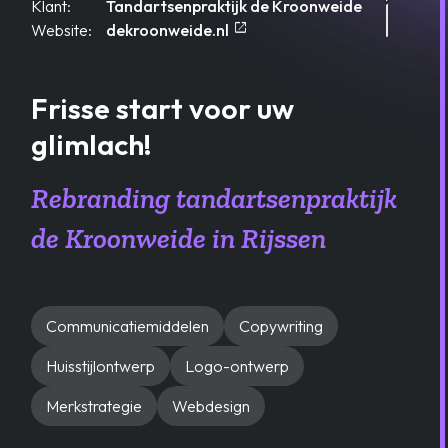
Klant:
Tandartsenpraktijk de Kroonweide
open_in_new
Opent in een nieuw tablad
Website:
dekroonweide.nl
Frisse start voor uw
glimlach!
Rebranding tandartsenpraktijk
de Kroonweide in Rijssen
Communicatiemiddelen
Copywriting
Huisstijlontwerp
Logo-ontwerp
Merkstrategie
Webdesign