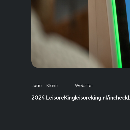
Jaar:
Klant:
Website:
2024
LeisureKing
leisureking.nl/inche