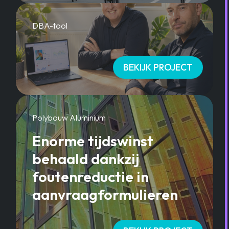
DBA-tool
BEKIJK PROJECT
Polybouw Aluminium
Enorme tijdswinst
behaald dankzij
foutenreductie in
aanvraagformulieren