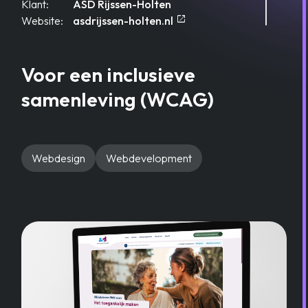
Klant:
ASD Rijssen-Holten
open_in_new
Opent in een nieuw tabl
Website:
asdrijssen-holten.nl
Voor een inclusieve
samenleving (WCAG)
Webdesign
Webdevelopment