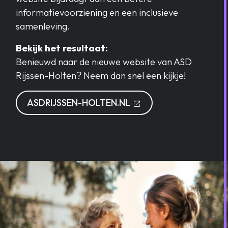
informatievoorziening en een inclusieve
samenleving.
Bekijk het resultaat:
Benieuwd naar de nieuwe website van ASD
Rijssen-Holten? Neem dan snel een kijkje!
OPENT IN EEN NIEU
ASDRIJSSEN-HOLTEN.NL
open_in_new