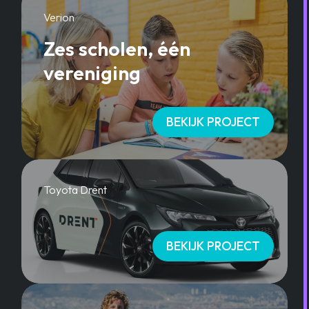
Verion
Zes scholen, één
vereniging
BEKIJK PROJECT
Toyota Drent
BEKIJK PROJECT