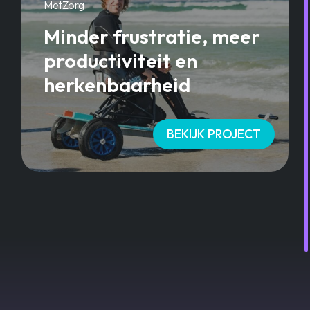
MetZorg
Minder frustratie, meer
productiviteit en
herkenbaarheid
BEKIJK PROJECT