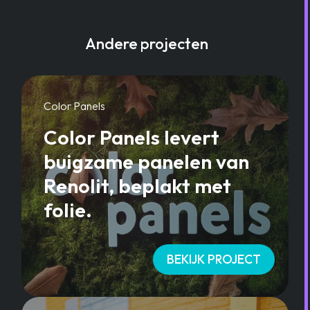
Andere projecten
Color Panels
Color Panels levert
buigzame panelen van
Renolit, beplakt met
folie.
BEKIJK PROJECT