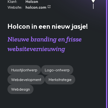
Klant:
Holcon
open_in_new
Opent in een nieuw tablad
Website:
holcon.com
Holcon in een nieuw jasje!
Nieuwe branding en frisse
websitevernieuwing
Huisstijlontwerp
Logo-ontwerp
Webdevelopment
Merkstrategie
Webdesign